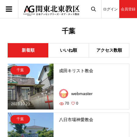
ログイン
会員登録

千葉
新着順
いいね順
アクセス数順
千葉
成田キリスト教会
webmaster
70
0
2023.10.23
千葉
八日市場神愛教会